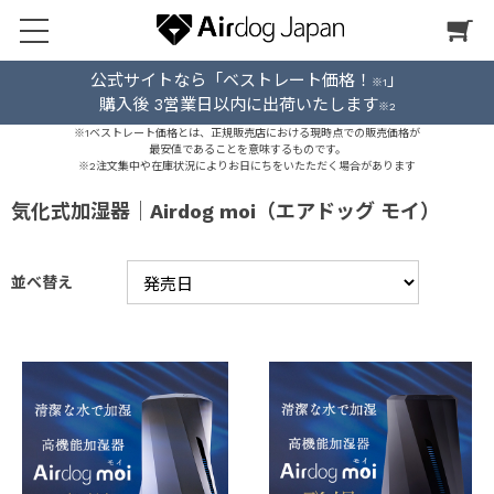
公式サイトなら「ベストレート価格！
」
※1
購入後 3営業日以内に出荷いたします
※2
※1ベストレート価格とは、正規販売店における現時点での販売価格が
最安値であることを意味するものです。
※2注文集中や在庫状況によりお日にちをいたただく場合があります
気化式加湿器｜Airdog moi（エアドッグ モイ）
並べ替え