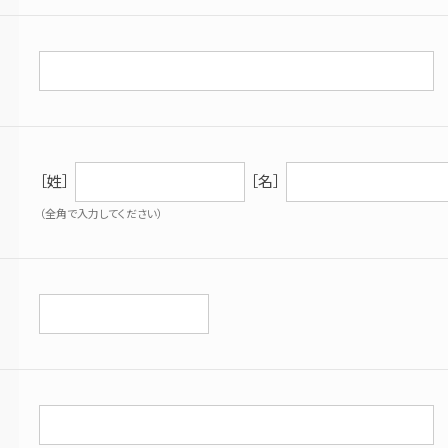
［姓］
［名］
（全角で入力してください）