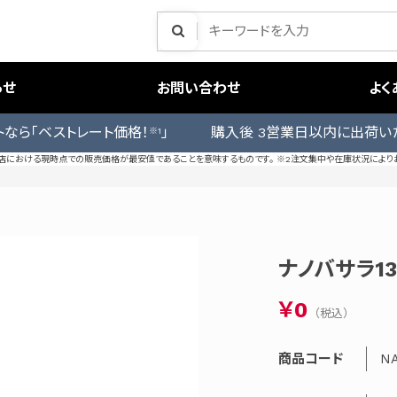
らせ
お問い合わせ
よく
トなら「ベストレート価格！
」 購入後 3営業日以内に出荷い
※1
売店における現時点での販売価格が最安値であることを意味するものです。 ※2注文集中や在庫状況により
ナノバサラ1
￥0
商品コード
NA