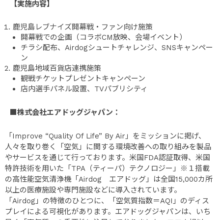
【実施内容】
鹿児島レブナイズ開幕戦・ファン向け施策
開幕戦での企画（コラボCM放映、会場イベント）
チラシ配布、Airdogシュートチャレンジ、SNSキャンペー
ン
鹿児島地域百貨店連携施策
観戦チケットプレゼントキャンペーン
店内選手パネル設置、TVパブリシティ
■株式会社エアドッグジャパン：
「Improve “Quality Of Life” By Air」をミッションに掲げ、
人々を取り巻く「空気」に関する環境改善への取り組みを製品
やサービスを通じて行っております。米国FDA認証取得、米国
特許技術を用いた「TPA（ティーパ）テクノロジー」※１搭載
の高性能空気清浄機「Airdog エアドッグ」は全国15,000カ所
以上の医療施設や専門施設などに導入されています。
「Airdog」の特徴のひとつに、「空気質指数＝AQI」のディス
プレイによる可視化があります。エアドッグジャパンは、いち