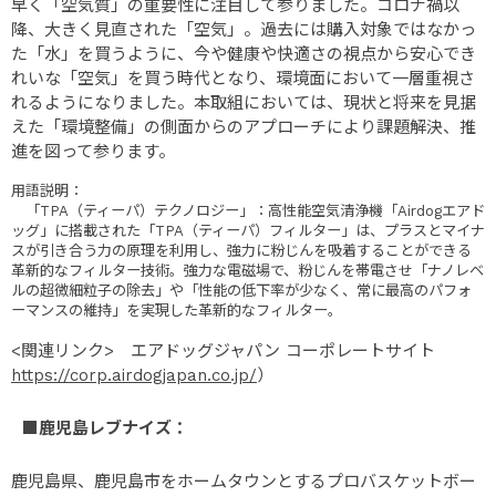
早く「空気質」の重要性に注目して参りました。コロナ禍以
降、大きく見直された「空気」。過去には購入対象ではなかっ
た「水」を買うように、今や健康や快適さの視点から安心でき
れいな「空気」を買う時代となり、環境面において一層重視さ
れるようになりました。本取組においては、現状と将来を見据
えた「環境整備」の側面からのアプローチにより課題解決、推
進を図って参ります。
用語説明：
「TPA（ティーパ）テクノロジー」：高性能空気清浄機「Airdogエアド
ッグ」に搭載された「TPA（ティーパ）フィルター」は、プラスとマイナ
スが引き合う力の原理を利用し、強力に粉じんを吸着することができる
革新的なフィルター技術。強力な電磁場で、粉じんを帯電させ「ナノレベ
ルの超微細粒子の除去」や「性能の低下率が少なく、常に最高のパフォ
ーマンスの維持」を実現した革新的なフィルター。
<関連リンク> エアドッグジャパン コーポレートサイト
https://corp.airdogjapan.co.jp/
）
■鹿児島レブナイズ：
鹿児島県、鹿児島市をホームタウンとするプロバスケットボー