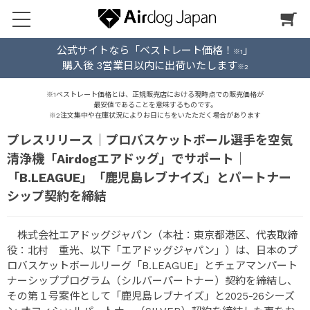
公式サイトなら「ベストレート価格！
」
※1
購入後 3営業日以内に出荷いたします
※2
※1ベストレート価格とは、正規販売店における現時点での販売価格が
最安値であることを意味するものです。
※2注文集中や在庫状況によりお日にちをいたただく場合があります
プレスリリース｜プロバスケットボール選手を空気
清浄機「Airdogエアドッグ」でサポート｜
「B.LEAGUE」「鹿児島レブナイズ」とパートナー
シップ契約を締結
株式会社エアドッグジャパン（本社：東京都港区、代表取締
役：北村 重光、以下「エアドッグジャパン」）は、日本のプ
ロバスケットボールリーグ「B.LEAGUE」とチェアマンパート
ナーシッププログラム（シルバーパートナー）契約を締結し、
その第１号案件として「鹿児島レブナイズ」と2025-26シーズ