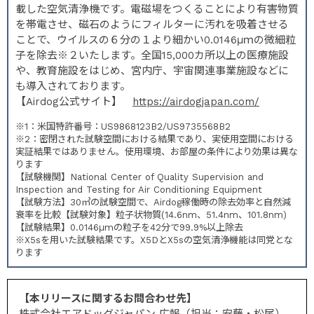
載した空気清浄機です。電磁場をつくることにより有害物質
を帯電させ、磁石のようにフィルターに汚れを吸着させる
ことで、ウイルスの６分の１より細かい0.0146μｍの微細粒
子を除去※２いたします。全国15,000カ所以上の医療施設
や、教育施設をはじめ、宮内庁、宇宙関連事業施設などに
も導入されております。
【Airdog公式サイト】
https://airdogjapan.com/
※1：米国特許番号：US9868123B2/US9735568B2
※2：密閉された試験空間における結果であり、実使用空間における
実証結果ではありません。使用環境、お部屋の条件により効果は異な
ります
【試験機関】National Center of Quality Supervision and
Inspection and Testing for Air Conditioning Equipment
【試験方法】30㎥の試験空間で、Airdog稼働時の除去効率と自然減
衰率を比較【試験対象】粒子状物質(14.6nm、51.4nm、101.8nm)
【試験結果】0.0146μmの粒子を42分で99.9%以上除去
※X5sを用いた試験結果です。X5DとX5sの空気清浄機能は同党とな
ります
【本リリースに関するお問合わせ先】