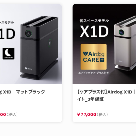
og X1D｜マットブラック
【ケアプラス付】Airdog X1D
イト_3年保証
300
￥77,000