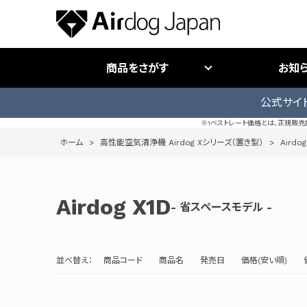
商品をさがす
お知
公式サイ
※1ベストレート価格とは、正規販
ホーム
>
高性能空気清浄機 Airdog Xシリーズ（置き型）
>
Airdog
Airdog X1D
- 省スペースモデル -
並べ替え：
商品コード
商品名
発売日
価格(安い順)