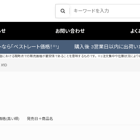
らせ
お問い合わせ
よく
トなら「ベストレート価格！
」 購入後 3営業日以内に出荷い
※1
売店における現時点での販売価格が最安値であることを意味するものです。 ※2注文集中や在庫状況により
 X1D
価格(高い順)
発売日＋商品名