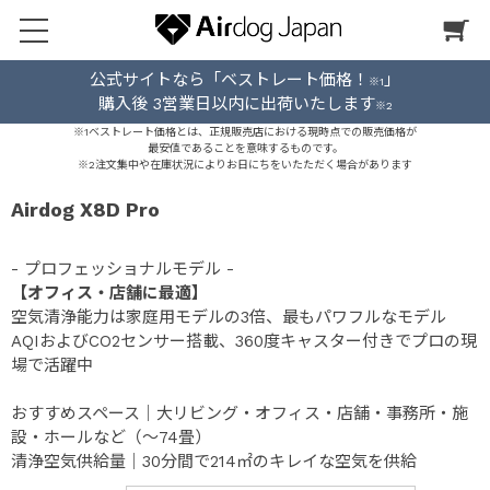
公式サイトなら「ベストレート価格！
」
※1
購入後 3営業日以内に出荷いたします
※2
※1ベストレート価格とは、正規販売店における現時点での販売価格が
最安値であることを意味するものです。
※2注文集中や在庫状況によりお日にちをいたただく場合があります
Airdog X8D Pro
- プロフェッショナルモデル -
【オフィス・店舗に最適】
空気清浄能力は家庭用モデルの3倍、最もパワフルなモデル
AQIおよびCO2センサー搭載、360度キャスター付きでプロの現
場で活躍中
おすすめスペース｜大リビング・オフィス・店舗・事務所・施
設・ホールなど（～74畳）
清浄空気供給量｜30分間で214㎡のキレイな空気を供給