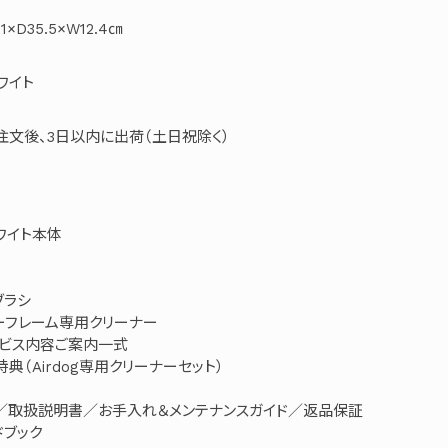
1×D35.5×W12.4㎝
ワイト
注文後、3日以内に出荷（土日祝除く）
 ホワイト本体
ブラシ
ーフレーム専用クリーナー
ービス内容ご案内一式
典（Airdog専用クリーナーセット）
）／取扱説明書／お手入れ＆メンテナンスガイド／返品保証
ドブック