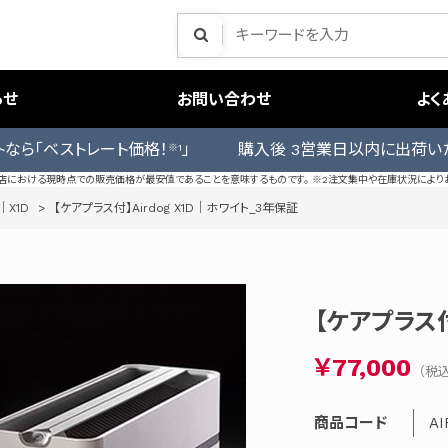
らせ
お問い合わせ
よく
トなら「ベストレート価格！
」 購入後 3営業日以内に出荷い
※1
売店における現時点での販売価格が最安値であることを意味するものです。 ※2注文集中や在庫状況により
X1D
>
【ケアプラス付】Airdog X1D｜ホワイト_3年保証
【ケアプラス付
￥77,000
商品コード
AI