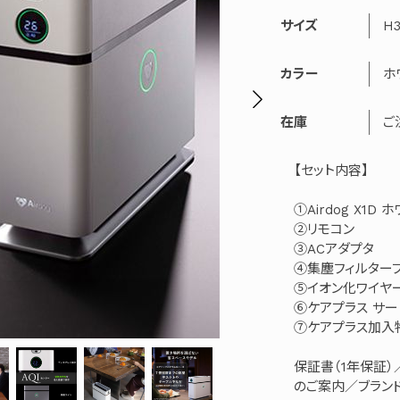
サイズ
H3
カラー
ホ
在庫
ご
【セット内容】
①Airdog X1D
②リモコン
③ACアダプタ
④集塵フィルター
⑤イオン化ワイヤ
⑥ケアプラス サ
⑦ケアプラス加入特
保証書（1年保証
のご案内／ブラン