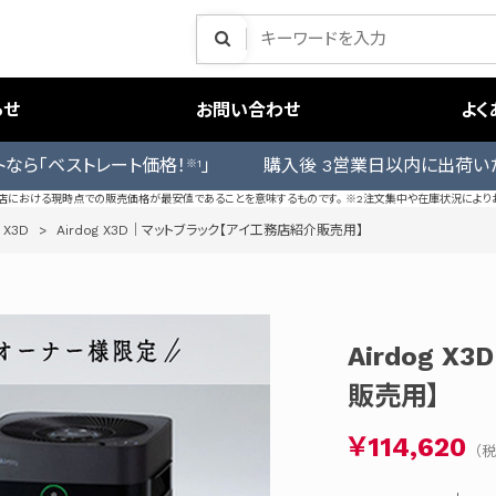
らせ
お問い合わせ
よく
トなら「ベストレート価格！
」 購入後 3営業日以内に出荷い
※1
売店における現時点での販売価格が最安値であることを意味するものです。 ※2注文集中や在庫状況により
 X3D
>
Airdog X3D｜マットブラック【アイ工務店紹介販売用】
Airdog 
販売用】
￥114,620