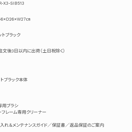
R-X3-SIB513
56×D26×W27㎝
ットブラック
注文後3日以内に出荷（土日祝除く）
マットブラック本体
専用ブラシ
ーフレーム専用クリーナー
入れ＆メンテナンスガイド／保証書／返品保証のご案内