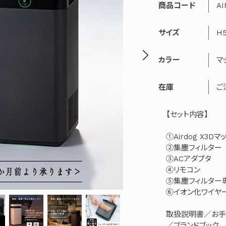
商品コード
AI
サイズ
H
カラー
マ
在庫
ご
【セット内容】
①Airdog X3D
②集塵フィルター
③ACアダプタ
④リモコン
⑤集塵フィルター
⑥イオン化ワイヤ
取扱説明書／お手
／ブランドブック