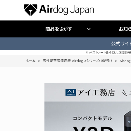
商品をさがす
お知
公式サイ
※1ベストレート価格とは、正規販
ホーム
>
高性能空気清浄機 Airdog Xシリーズ（置き型）
>
Airdog