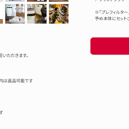
※「プレフィルター
予め本体にセット
担いただきます。
以内は返品可能です
す