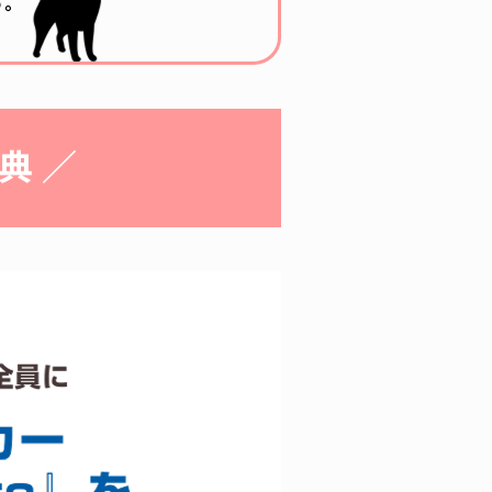
。
典 ／