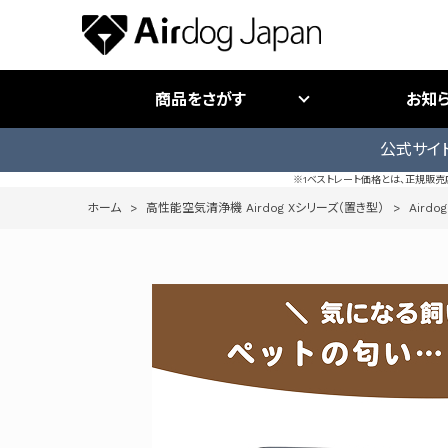
商品をさがす
お知
公式サイ
※1ベストレート価格とは、正規販
ホーム
>
高性能空気清浄機 Airdog Xシリーズ（置き型）
>
Airdog