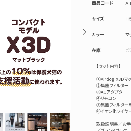
商品コード
AI
サイズ
H
カラー
マ
在庫
ご
【セット内容】
①Airdog X3D
②集塵フィルター
③ACアダプタ
④リモコン
⑤集塵フィルター
⑥イオン化ワイヤ
取扱説明書／お手
／ブランドブック