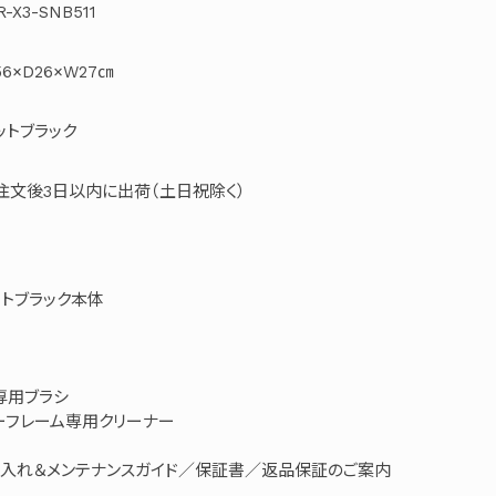
R-X3-SNB511
56×D26×W27㎝
ットブラック
注文後3日以内に出荷（土日祝除く）
マットブラック本体
専用ブラシ
ーフレーム専用クリーナー
入れ＆メンテナンスガイド／保証書／返品保証のご案内