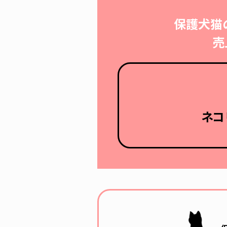
保護犬猫
売
ネコ