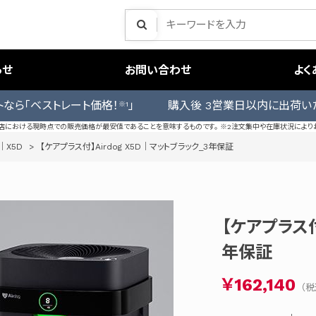
らせ
お問い合わせ
よく
トなら「ベストレート価格！
」 購入後 3営業日以内に出荷い
※1
売店における現時点での販売価格が最安値であることを意味するものです。 ※2注文集中や在庫状況により
｜X5D
>
【ケアプラス付】Airdog X5D｜マットブラック_3年保証
【ケアプラス付
年保証
￥162,140