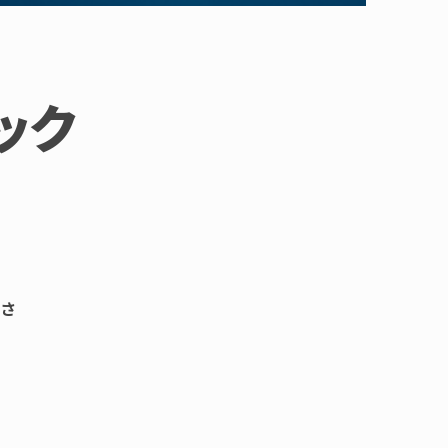
ラック
！
さ