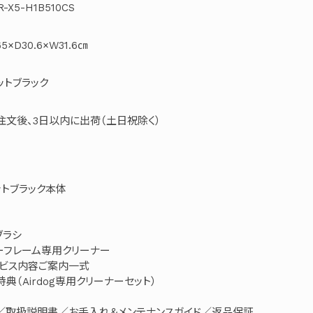
R-X5-H1B510CS
5×D30.6×W31.6㎝
ットブラック
注文後、3日以内に出荷（土日祝除く）
マットブラック本体
ブラシ
ーフレーム専用クリーナー
ービス内容ご案内一式
典（Airdog専用クリーナーセット）
）／取扱説明書／お手入れ＆メンテナンスガイド／返品保証