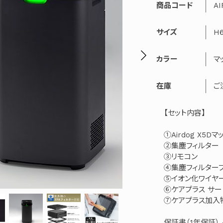
商品コード
AI
サイズ
H6
カラー
マ
在庫
ご
【セット内容】
①Airdog X5D
②集塵フィルター
③リモコン
④集塵フィルター
⑤イオン化ワイヤ
⑥ケアプラス サ
⑦ケアプラス加入特
保証書（1年保証