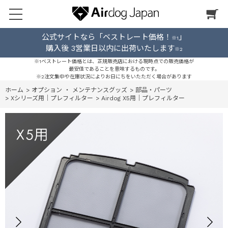
公式サイトなら「ベストレート価格！
」
※1
購入後 3営業日以内に出荷いたします
※2
※1ベストレート価格とは、正規販売店における現時点での販売価格が
最安値であることを意味するものです。
※2注文集中や在庫状況によりお日にちをいたただく場合があります
ホーム
>
オプション ・ メンテナンスグッズ
>
部品・パーツ
>
Xシリーズ用｜プレフィルター
>
Airdog X5用｜プレフィルター