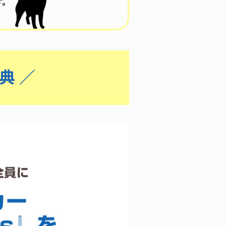
。
典 ／