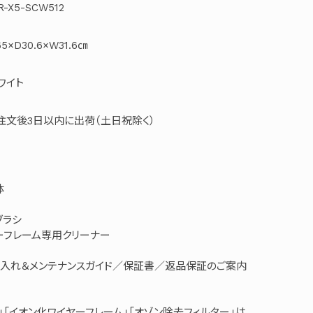
R-X5-SCW512
5×D30.6×W31.6㎝
ワイト
注文後3日以内に出荷（土日祝除く）
体
ブラシ
ーフレーム専用クリーナー
入れ＆メンテナンスガイド／保証書／返品保証のご案内
」「イオン化ワイヤーフレーム」「オゾン除去フィルター」は