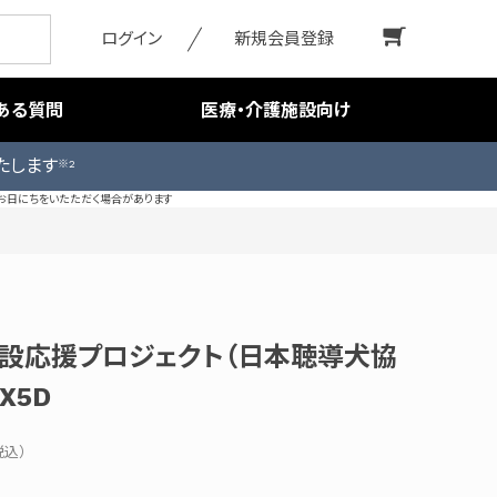
ログイン
新規会員登録
ある質問
医療・介護施設向け
たします
※2
お日にちをいたただく場合があります
施設応援プロジェクト（日本聴導犬協
 X5D