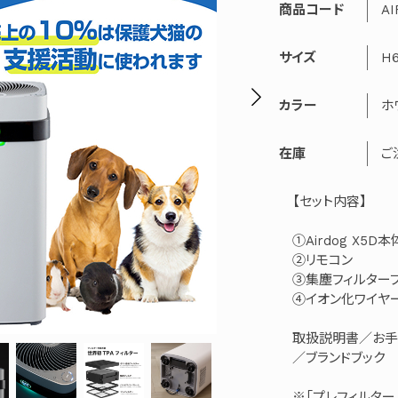
商品コード
AI
サイズ
H6
カラー
ホ
在庫
ご
【セット内容】
①Airdog X5D本
②リモコン
③集塵フィルター
④イオン化ワイヤ
取扱説明書／お手
／ブランドブック
※「プレフィルター