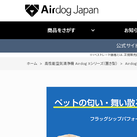
商品をさがす
お知
公式サイ
※1ベストレート価格とは、正規販
ホーム
>
高性能空気清浄機 Airdog Xシリーズ（置き型）
>
Airdog