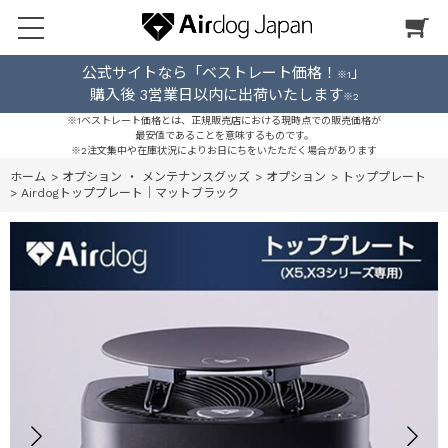
公式サイトなら「ベストレート価格！
」
※1
購入後 3営業日以内に出荷いたします
※2
※1ベストレート価格とは、正規販売店における現時点での販売価格が
最安値であることを意味するものです。
※2注文集中や在庫状況によりお日にちをいたただく場合があります
ホーム
>
オプション ・ メンテナンスグッズ
>
オプション
>
トッププレート
>
Airdogトッププレート｜マットブラック