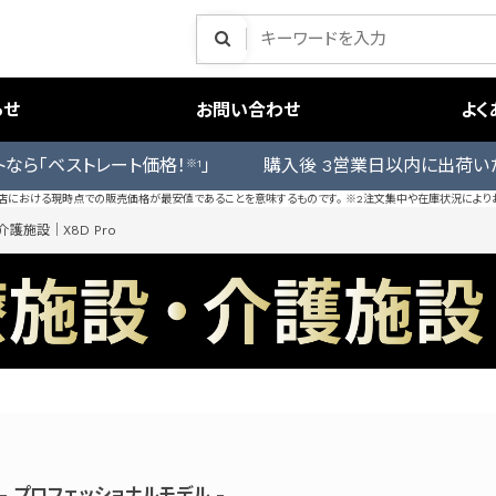
らせ
お問い合わせ
よく
トなら「ベストレート価格！
」 購入後 3営業日以内に出荷い
※1
売店における現時点での販売価格が最安値であることを意味するものです。 ※2注文集中や在庫状況により
介護施設｜X8D Pro
- プロフェッショナルモデル -