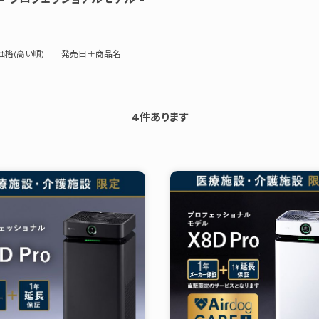
価格(高い順)
発売日＋商品名
4
件あります