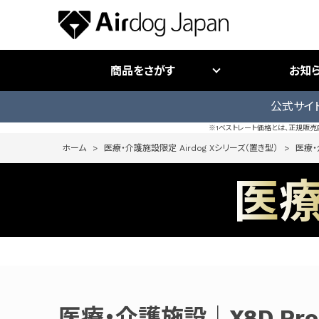
商品をさがす
お知
公式サイ
※1ベストレート価格とは、正規販
ホーム
>
医療・介護施設限定 Airdog Xシリーズ（置き型）
>
医療・
医療・介護施設｜X8D Pro