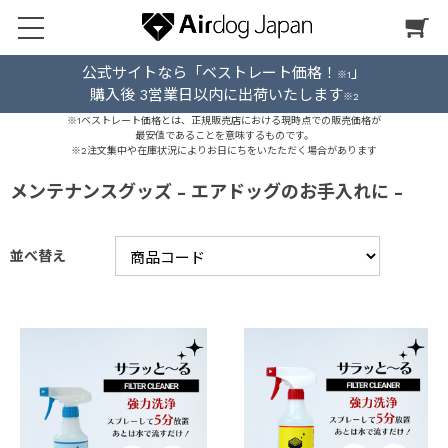
公式サイトなら「ベストレート価格！
」
※1
購入後 3営業日以内に出荷いたします
※2
※1ベストレート価格とは、正規販売店における現時点での販売価格が
最安値であることを意味するものです。
※2注文集中や在庫状況によりお日にちをいたただく場合があります
メンテナンスグッズ
- エアドッグのお手入れに -
並べ替え