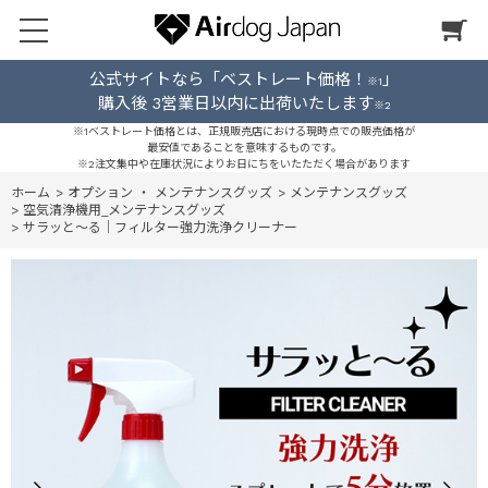
公式サイトなら「ベストレート価格！
」
※1
購入後 3営業日以内に出荷いたします
※2
※1ベストレート価格とは、正規販売店における現時点での販売価格が
最安値であることを意味するものです。
※2注文集中や在庫状況によりお日にちをいたただく場合があります
ホーム
>
オプション ・ メンテナンスグッズ
>
メンテナンスグッズ
>
空気清浄機用_メンテナンスグッズ
>
サラッと～る｜フィルター強力洗浄クリーナー