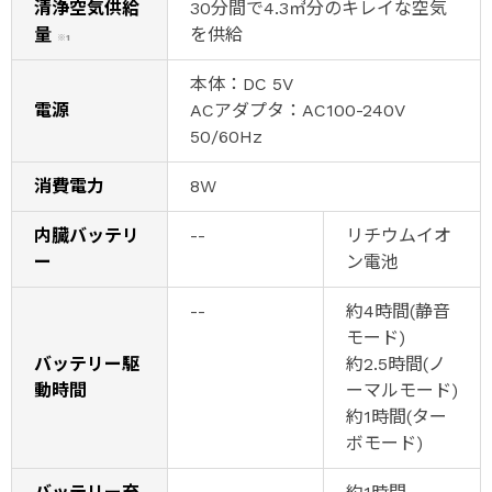
清浄空気供給
30分間で4.3㎥分のキレイな空気
量
を供給
※1
本体：DC 5V
電源
ACアダプタ：AC100-240V
50/60Hz
消費電力
8W
内臓バッテリ
--
リチウムイオ
ー
ン電池
--
約4時間(静音
モード)
バッテリー駆
約2.5時間(ノ
動時間
ーマルモード)
約1時間(ター
ボモード)