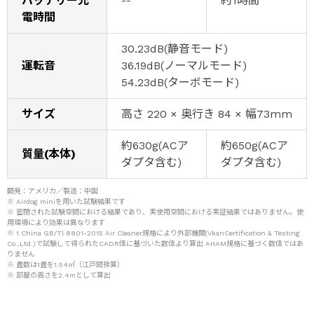
バッテリー充
--
約1時間
電時間
30.23dB(静音モード)
運転音
36.19dB(ノーマルモード)
54.23dB(ターボモード)
サイズ
高さ 220 × 奥行き 84 × 幅73mm
約630g(ACア
約650g(ACア
質量(本体)
ダプタ含む)
ダプタ含む)
開発：アメリカ／製造：中国
※ Airdog miniを用いた試験結果です
※ 密閉された試験空間における結果であり、実使用空間における実証結果ではありません。使
用環境により効果は異なります
※ 1 China GB/Tl 8801-2015 Air Cleaner規格により外部機関(VkanCertification & Testing
Co.,Ltd.)で試験して得られたCADR値に基づいた数値より算出 AHAM規格に基づく数値ではあ
りません
※ 畳数は1畳を1.54㎡（江戸間換算）
※ 部屋の高さを2.4mとして算出