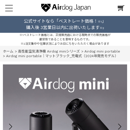
公式サイトなら「ベストレート価格！
」
※1
購入後 3営業日以内に出荷いたします
※2
※1ベストレート価格とは、正規販売店における現時点での販売価格が
最安値であることを意味するものです。
※2注文集中や在庫状況によりお日にちをいたただく場合があります
ホーム
>
高性能空気清浄機 Airdog miniシリーズ
>
Airdog mini portable
>
Airdog mini portable｜マットブラック_充電式（2024年発売モデル）