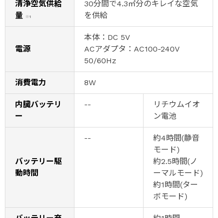
清浄空気供給
30分間で4.3㎥分のキレイな空気
量
を供給
※1
本体：DC 5V
電源
ACアダプタ：AC100-240V
50/60Hz
消費電力
8W
内臓バッテリ
--
リチウムイオ
ー
ン電池
--
約4時間(静音
モード)
バッテリー駆
約2.5時間(ノ
動時間
ーマルモード)
約1時間(ター
ボモード)