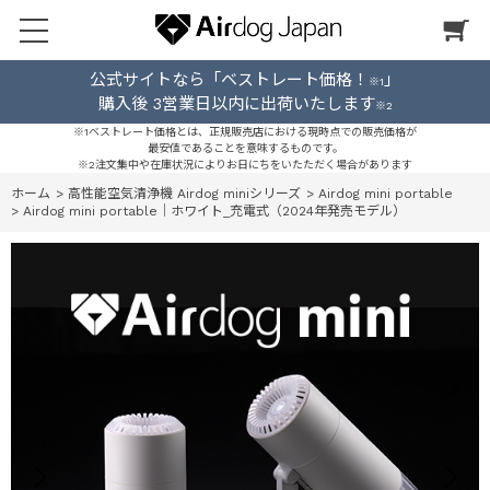
公式サイトなら「ベストレート価格！
」
※1
購入後 3営業日以内に出荷いたします
※2
※1ベストレート価格とは、正規販売店における現時点での販売価格が
最安値であることを意味するものです。
※2注文集中や在庫状況によりお日にちをいたただく場合があります
ホーム
>
高性能空気清浄機 Airdog miniシリーズ
>
Airdog mini portable
>
Airdog mini portable｜ホワイト_充電式（2024年発売モデル）