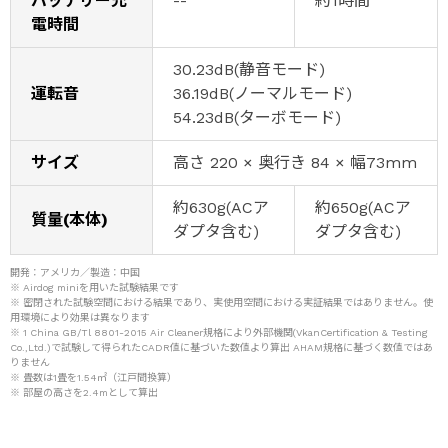
バッテリー充
--
約1時間
電時間
30.23dB(静音モード)
運転音
36.19dB(ノーマルモード)
54.23dB(ターボモード)
サイズ
高さ 220 × 奥行き 84 × 幅73mm
約630g(ACア
約650g(ACア
質量(本体)
ダプタ含む)
ダプタ含む)
開発：アメリカ／製造：中国
※ Airdog miniを用いた試験結果です
※ 密閉された試験空間における結果であり、実使用空間における実証結果ではありません。使
用環境により効果は異なります
※ 1 China GB/Tl 8801-2015 Air Cleaner規格により外部機関(VkanCertification & Testing
Co.,Ltd.)で試験して得られたCADR値に基づいた数値より算出 AHAM規格に基づく数値ではあ
りません
※ 畳数は1畳を1.54㎡（江戸間換算）
※ 部屋の高さを2.4mとして算出