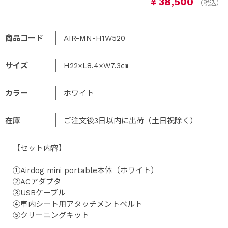
￥38,500
商品コード
AIR-MN-H1W520
サイズ
H22×L8.4×W7.3㎝
カラー
ホワイト
在庫
ご注文後3日以内に出荷（土日祝除く）
【セット内容】
①Airdog mini portable本体（ホワイト）
②ACアダプタ
③USBケーブル
④車内シート用アタッチメントベルト
⑤クリーニングキット