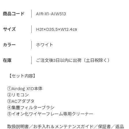
商品コード
AIR-X1-AIW513
サイズ
H31×D35.5×W12.4㎝
カラー
ホワイト
在庫
ご注文後3日以内に出荷（土日祝除く）
【セット内容】
①Airdog X1D本体
②リモコン
③ACアダプタ
④集塵フィルターブラシ
⑤イオン化ワイヤーフレーム専用クリーナー
取扱説明書／お手入れ＆メンテナンスガイド／保証書／返品