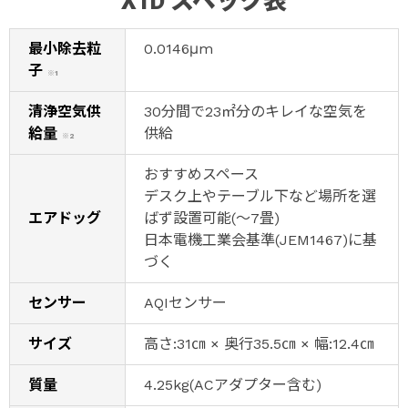
X1D スペック表
最小除去粒
0.0146μm
子
※1
清浄空気供
30分間で23㎡分のキレイな空気を
給量
供給
※2
おすすめスペース
デスク上やテーブル下など場所を選
エアドッグ
ばず設置可能(～7畳)
日本電機工業会基準(JEM1467)に基
づく
センサー
AQIセンサー
サイズ
高さ:31㎝ × 奥行35.5㎝ × 幅:12.4㎝
質量
4.25kg(ACアダプター含む)