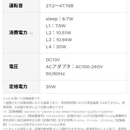
運転音
27.2～47.7dB
sleep：6.7W
L1：7.5W
消費電力
L2：10.51W
※3
L3：10.94W
L4：20W
DC13V
電圧
ACアダプタ：AC100-240V
50/60Hz
定格電力
20W
※X1Dを用いた試験結果です
※密閉された試験空間における結果であり、実使用空間における実証結果ではありません。使
用環境、お部屋の条件により効果は異なります
※1【試験機関】National Air Cleaner & Gas detect Production Quality Inspection
Center(Jiangsu)【報告書番号】1000008392【試験方法】30㎥の試験空間でAirdog稼働時の
除去効率と自然減衰率を比較【試験対象】粒子状物質(14.6nm、51.4nm、101.8nm)【試験結
果】0.0146μmの粒子を48分で99.9%以上除去
※2 キレイな空気とは、試験対象物質(タバコ煙粒子)を含まない清浄空気のことであり、清浄空