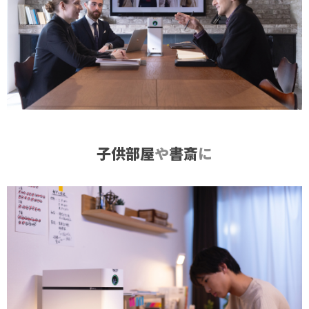
子供部屋
や
書斎
に