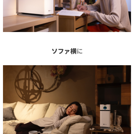
ソファ横
に