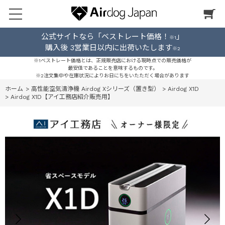
公式サイトなら「ベストレート価格！
」
※1
購入後 3営業日以内に出荷いたします
※2
※1ベストレート価格とは、正規販売店における現時点での販売価格が
最安値であることを意味するものです。
※2注文集中や在庫状況によりお日にちをいたただく場合があります
ホーム
>
高性能空気清浄機 Airdog Xシリーズ（置き型）
>
Airdog X1D
>
Airdog X1D【アイ工務店紹介販売用】