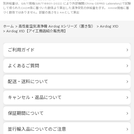
気供給量は、GB/T規格(GB/T18801-2022) により外部機関(China CEPREI Laboratory)で試験
して得られたCADR値に基づいた数値より算出した清浄空気の供給量を示す。 AHAM規格に基
づく数値ではありません。部屋の高さを2.4mとして算出
ホーム
>
高性能空気清浄機 Airdog Xシリーズ（置き型）
>
Airdog X1D
>
Airdog X1D【アイ工務店紹介販売用】
ご利用ガイド
よくあるご質問
配送・送料について
キャンセル・返品について
保証期間について
並行輸入品についてのご注意