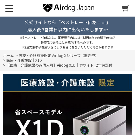
公式サイトなら「ベストレート価格！
」
※1
購入後 3営業日以内に出荷いたします
※2
※1ベストレート価格とは、正規販売店における現時点での販売価格が
最安値であることを意味するものです。
※2注文集中や在庫状況によりお日にちをいたただく場合があります
ホーム
>
医療・介護施設限定 Airdog Xシリーズ（置き型）
>
医療・介護施設｜X1D
>
【医療・介護施設のみ購入可】Airdog X1D｜ホワイト_2年保証付