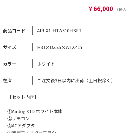
￥66,000
商品コード
AIR-X1-H1W510HSET
サイズ
H31×D35.5×W12.4㎝
カラー
ホワイト
在庫
ご注文後3日以内に出荷（土日祝除く）
【セット内容】
①Airdog X1D ホワイト本体
②リモコン
③ACアダプタ
④集塵フィルターブラシ