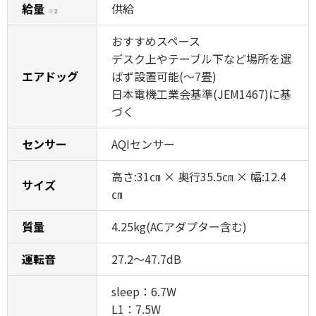
給量
供給
※2
おすすめスペース
デスク上やテーブル下など場所を選
エアドッグ
ばず設置可能(～7畳)
日本電機工業会基準(JEM1467)に基
づく
センサー
AQIセンサー
高さ:31㎝ × 奥行35.5㎝ × 幅:12.4
サイズ
㎝
質量
4.25kg(ACアダプター含む)
運転音
27.2～47.7dB
sleep：6.7W
L1：7.5W