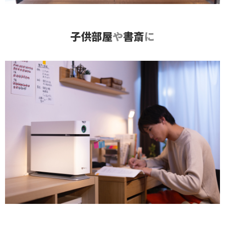
子供部屋
や
書斎
に