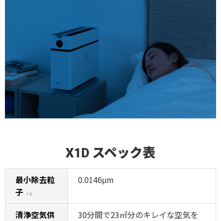
X1D スペック表
最小除去粒
0.0146μm
子
※1
清浄空気供
30分間で23㎡分のキレイな空気を