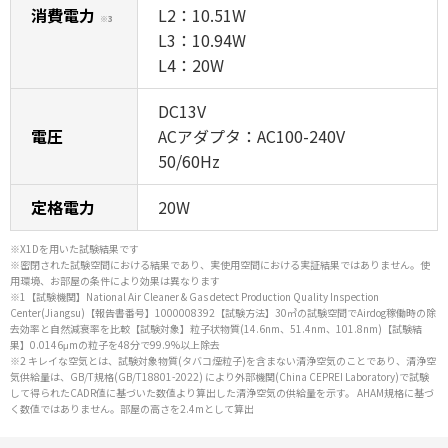
消費電力
L2：10.51W
※3
L3：10.94W
L4：20W
DC13V
電圧
ACアダプタ：AC100-240V
50/60Hz
定格電力
20W
※X1Dを用いた試験結果です
※密閉された試験空間における結果であり、実使用空間における実証結果ではありません。使
用環境、お部屋の条件により効果は異なります
※1【試験機関】National Air Cleaner & Gas detect Production Quality Inspection
Center(Jiangsu)【報告書番号】1000008392【試験方法】30㎥の試験空間でAirdog稼働時の除
去効率と自然減衰率を比較【試験対象】粒子状物質(14.6nm、51.4nm、101.8nm)【試験結
果】0.0146μmの粒子を48分で99.9%以上除去
※2 キレイな空気とは、試験対象物質(タバコ煙粒子)を含まない清浄空気のことであり、清浄空
気供給量は、GB/T規格(GB/T18801-2022) により外部機関(China CEPREI Laboratory)で試験
して得られたCADR値に基づいた数値より算出した清浄空気の供給量を示す。 AHAM規格に基づ
く数値ではありません。部屋の高さを2.4mとして算出