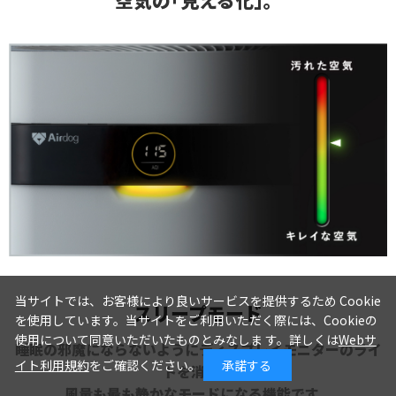
空気の｢見える化｣。
当サイトでは、お客様により良いサービスを提供するため Cookie
スリープモード
を使用しています。当サイトをご利用いただく際には、Cookieの
使用について同意いただいたものとみなしま す。詳しくは
Webサ
睡眠の邪魔にならないようにディスプレイモニターのライ
イト利用規約
をご確認ください。
承諾する
トを消し、
風量も最も静かなモードになる機能です。