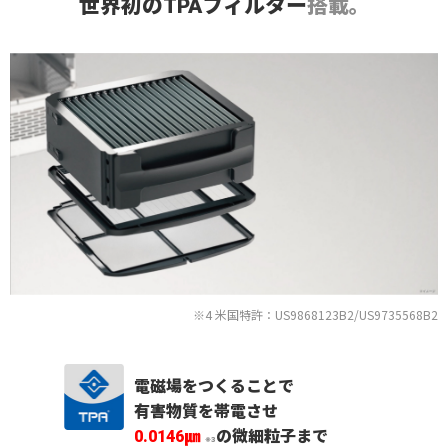
世界初のTPAフィルター
搭載。
※4 米国特許：US9868123B2/US9735568B2
電磁場をつくることで
有害物質を帯電させ
0.0146㎛
の微細粒子まで
※3