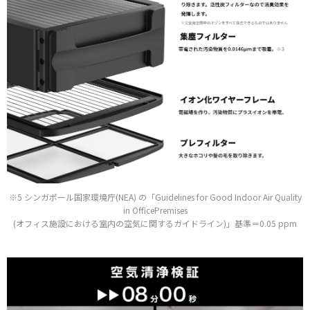
※5 シンガポール国家環境庁(NEA) の「Guidelines for Good Indoor Air Quality
in OfficePremises
(オフィス施設における室内の空気に関するガイドライン)」基準＝0.05 ppm