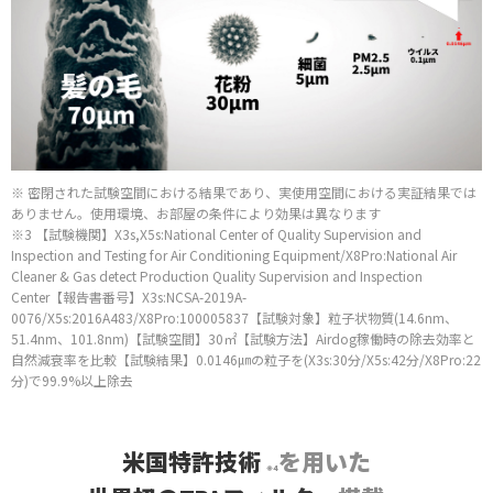
※ 密閉された試験空間における結果であり、実使用空間における実証結果では
ありません。使用環境、お部屋の条件により効果は異なります
※3 【試験機関】X3s,X5s:National Center of Quality Supervision and
Inspection and Testing for Air Conditioning Equipment/X8Pro:National Air
Cleaner & Gas detect Production Quality Supervision and Inspection
Center【報告書番号】X3s:NCSA-2019A-
0076/X5s:2016A483/X8Pro:100005837【試験対象】粒子状物質(14.6nm、
51.4nm、101.8nm)【試験空間】30㎡【試験方法】Airdog稼働時の除去効率と
自然減衰率を比較【試験結果】0.0146㎛の粒子を(X3s:30分/X5s:42分/X8Pro:22
分)で99.9%以上除去
米国特許技術
を用いた
※4