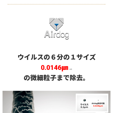
ウイルスの６分の１サイズ
0.0146㎛
※3
の微細粒子まで除去。