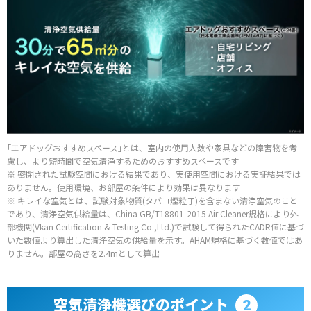
｢エアドッグおすすめスペース｣とは、室内の使用人数や家具などの障害物を考
慮し、より短時間で空気清浄するためのおすすめスペースです
※ 密閉された試験空間における結果であり、実使用空間における実証結果では
ありません。使用環境、お部屋の条件により効果は異なります
※ キレイな空気とは、試験対象物質(タバコ煙粒子)を含まない清浄空気のこと
であり、清浄空気供給量は、China GB/T18801-2015 Air Cleaner規格により外
部機関(Vkan Certification & Testing Co.,Ltd.)で試験して得られたCADR値に基づ
いた数値より算出した清浄空気の供給量を示す。AHAM規格に基づく数値ではあ
りません。部屋の高さを2.4mとして算出
空気清浄機選びのポイント
2