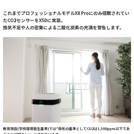
これまでプロフェッショナルモデルX8 Proにのみ搭載されてい
たCO
2
センサーをX5Dに実装。
換気不足や人の密集による二酸化炭素の充満を警告します。
教育施設(学校環境衛生基準)では｢換気の基準としてCO
2
は1,500ppm以下であ