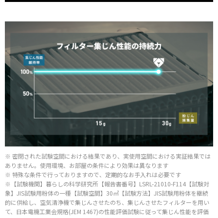
※ 密閉された試験空間における結果であり、実使用空間における実証結果では
ありません。使用環境、お部屋の条件により効果は異なります
※ 特殊な条件で行っておりますので、定期的なお手入れは必要です
※【試験機関】暮らしの科学研究所【報告書番号】LSRL-21010-F114【試験対
象】JIS試験用粉体の一種【試験空間】30㎥【試験方法】JIS試験用粉体を継続
的に供給し、空気清浄機で集じんさせたのち、集じんさせたフィルターを用い
て、日本電機工業会規格(JEM 1467)の性能評価試験に従って集じん性能を評価