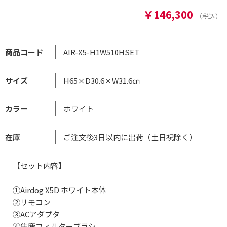
￥146,300
商品コード
AIR-X5-H1W510HSET
サイズ
H65×D30.6×W31.6㎝
カラー
ホワイト
在庫
ご注文後3日以内に出荷（土日祝除く）
【セット内容】
①Airdog X5D ホワイト本体
②リモコン
③ACアダプタ
④集塵フィルターブラシ