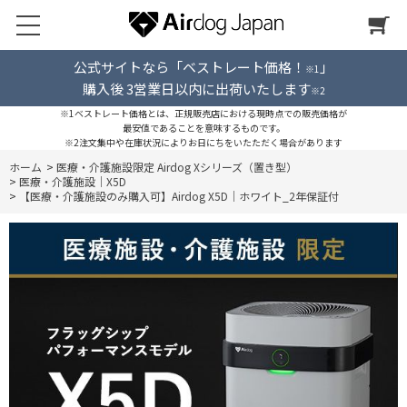
公式サイトなら「ベストレート価格！
」
※1
購入後 3営業日以内に出荷いたします
※2
※1ベストレート価格とは、正規販売店における現時点での販売価格が
最安値であることを意味するものです。
※2注文集中や在庫状況によりお日にちをいたただく場合があります
ホーム
>
医療・介護施設限定 Airdog Xシリーズ（置き型）
>
医療・介護施設｜X5D
>
【医療・介護施設のみ購入可】Airdog X5D｜ホワイト_2年保証付